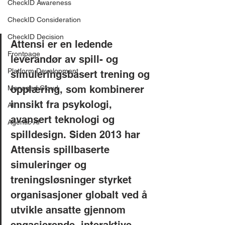
CheckID Awareness
CheckID Consideration
CheckID Decision
Attensi er en ledende 
Frontpage
leverandør av spill- og 
Platform Development
simuleringsbasert trening og 
opplæring, som kombinerer 
Managed Cloud
innsikt fra psykologi, 
AI
avansert teknologi og 
Agentic AI
spilldesign. Siden 2013 har 
Attensis spillbaserte 
simuleringer og 
treningsløsninger styrket 
organisasjoner globalt ved å 
utvikle ansatte gjennom 