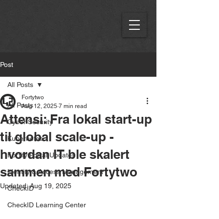
Post
All Posts
Fortytwo
All Posts
Aug 12, 2025
7 min read
Attensi: Fra lokal start-up
Cyber Security
til global scale-up -
Kubernetes
hvordan IT ble skalert
Fortify Portal Updates
sammen med Fortytwo
Identity & Access Management
Updated:
Aug 19, 2025
CheckID
CheckID Learning Center