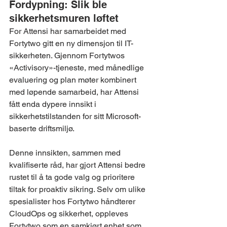
Fordypning: Slik ble 
sikkerhetsmuren løftet
For Attensi har samarbeidet med 
Fortytwo gitt en ny dimensjon til IT-
sikkerheten. Gjennom Fortytwos 
«Activisory»-tjeneste, med månedlige 
evaluering og plan møter kombinert 
med løpende samarbeid, har Attensi 
fått enda dypere innsikt i 
sikkerhetstilstanden for sitt Microsoft-
baserte driftsmiljø.
Denne innsikten, sammen med 
kvalifiserte råd, har gjort Attensi bedre 
rustet til å ta gode valg og prioritere 
tiltak for proaktiv sikring. Selv om ulike 
spesialister hos Fortytwo håndterer 
CloudOps og sikkerhet, oppleves 
Fortytwo som en samkjørt enhet som 